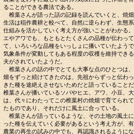
ることができる農法である。
椎葉さんが語った話の記録を読んでいくと、焼畑
生活は稲作農耕と較べて、自然に逆らわず、生態系
仕組みを活かしていく考え方が強いことがわかる。
エやアワでも、もともとたくさんの品種が伝わって
て、いろいろな品種をいっしょに播いていたようで
気象条件が変動してもある程度の収穫を維持できる
夫がされていたようだ。
椎葉さんの話の中でとても大事な点のひとつは、
畑をずっと続けてきたのは、先祖からずっと伝わっ
きた種を途絶えさせないためだと語っていることだ
椎葉さんが播いているソバやヒエ、アワ、小豆、大
は、代々にわたってこの椎葉村の焼畑で育てられて
たものであり、それだけに風土に合っている。
椎葉さんが語っているような、その土地の風土に
った種を伝えていく必要があるという考え方が、有
農業の再生の試みの中でも、再認識されるようにな