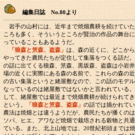
編集日誌 No.80より
岩手の山村には、近年まで焼畑農耕を続けていた
ころも多く、そういうところが賢治の作品の舞台に
っていることもあるようだ。
「狼森と笊森、盗森」
は、森の近くに、どこから
やってきた農民たちが定住して集落をつくる話だ。
の話に出てくる狼森、笊森、黒坂森、盗森は小岩井
場の近くに実際にある森の名前で、これらの森の近
の古い集落というと姥屋敷なので、この話のモデル
なっているのは姥屋敷ではないかと言われている。
して、姥屋敷では最近まで焼畑農耕が続けられてき
という。
「狼森と笊森、盗森」
の話では描かれてい
農法は焼畑とは違うようだが、農民たちが播くのは
ソバ、ヒエ、アワなど焼畑で栽培される穀物と共通
ている。また、北上山地では、20世紀初頭までは