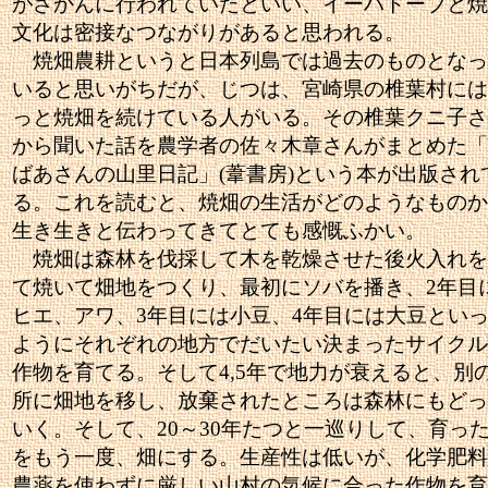
がさかんに行われていたといい、イーハトーブと焼
文化は密接なつながりがあると思われる。
焼畑農耕というと日本列島では過去のものとなっ
いると思いがちだが、じつは、宮崎県の椎葉村には
っと焼畑を続けている人がいる。その椎葉クニ子さ
から聞いた話を農学者の佐々木章さんがまとめた「
ばあさんの山里日記」(葦書房)という本が出版され
る。これを読むと、焼畑の生活がどのようなものか
生き生きと伝わってきてとても感慨ふかい。
焼畑は森林を伐採して木を乾燥させた後火入れを
て焼いて畑地をつくり、最初にソバを播き、2年目
ヒエ、アワ、3年目には小豆、4年目には大豆とい
ようにそれぞれの地方でだいたい決まったサイクル
作物を育てる。そして4,5年で地力が衰えると、別
所に畑地を移し、放棄されたところは森林にもどっ
いく。そして、20～30年たつと一巡りして、育っ
をもう一度、畑にする。生産性は低いが、化学肥料
農薬を使わずに厳しい山村の気候に合った作物を育