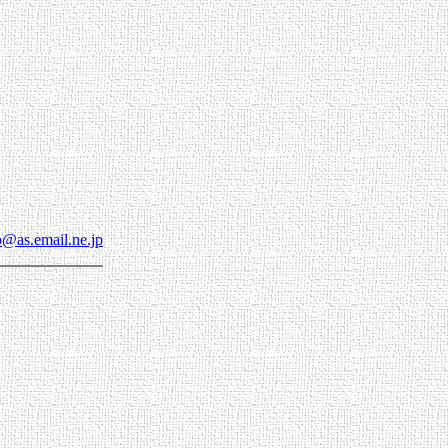
o@as.email.ne.jp