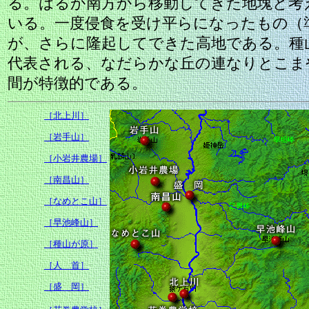
る。はるか南方から移動してきた地塊と考
いる。一度侵食を受け平らになったもの（
が、さらに隆起してできた高地である。種
代表される、なだらかな丘の連なりとこま
間が特徴的である。
［北上川］
［岩手山］
［小岩井農場］
［南昌山］
［なめとこ山］
［早池峰山］
［種山が原］
［人 首］
［盛 岡］