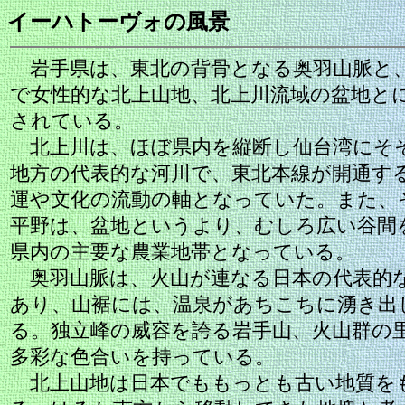
イーハトーヴォの風景
岩手県は、東北の背骨となる奥羽山脈と
で女性的な北上山地、北上川流域の盆地と
されている。
北上川は、ほぼ県内を縦断し仙台湾にそ
地方の代表的な河川で、東北本線が開通す
運や文化の流動の軸となっていた。また、
平野は、盆地というより、むしろ広い谷間
県内の主要な農業地帯となっている。
奥羽山脈は、火山が連なる日本の代表的
あり、山裾には、温泉があちこちに湧き出
る。独立峰の威容を誇る岩手山、火山群の
多彩な色合いを持っている。
北上山地は日本でももっとも古い地質を