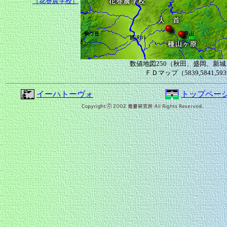
［花巻農学校］
数値地図250（秋田、盛岡、新
ＦＤマップ（5839,5841,593
イーハトーヴォ
トップペー