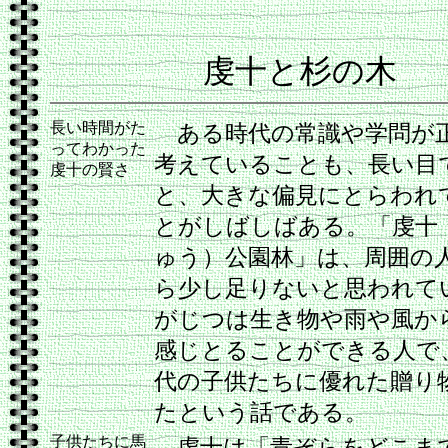
虔十と杉の木
長い時間がた
ある時代の常識や学問が
ってわかった
考えていることも、長い目
虔十の賢さ
と、大きな偏見にとらわれ
とがしばしばある。「虔十
ゅう）公園林」は、周囲の
ら少し足りないと思われて
がじつは生き物や雨や風か
感じとることができる人で
代の子供たちに優れた贈り
たという話である。
子供たちに馬
虔十は「青ぞらをどこまで