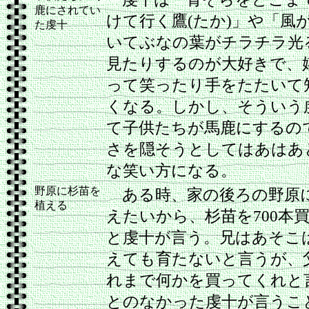
鹿にされてい
けて行く鷹(たか)」や「風
た虔十
いてぶなの葉がチラチラ光
見たりするのが大好きで、
って笑ったり手をたたいて
くなる。しかし、そういう
て子供たちが馬鹿にするの
さを隠そうとしてはあはあ
な笑い方になる。
野原に杉苗を
ある時、家の後ろの野原
植える
えたいから、杉苗を700本
と虔十が言う。兄はあそこ
えても育たないと言うが、
れまで何かを買ってくれと
とのなかった虔十が言うこ