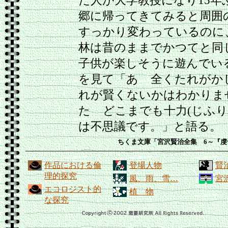
だ人が大学教授になり15年
郷に帰ってきてみると周囲
すっかり変わっているのに
林は昔のままでかつてと同
子供が楽しそうに遊んでい
を見て「あゝ全くたれがか
れが賢くないかはわかりま
たゞどこまでも十力(じふり
は不思議です。」と語る。
ちくま文庫「宮沢賢治全集 6～『虔
作品における倫
登場人物
賢
理的探究
風、雨、雪…
宮
エコロジスト的
植 物
な探究