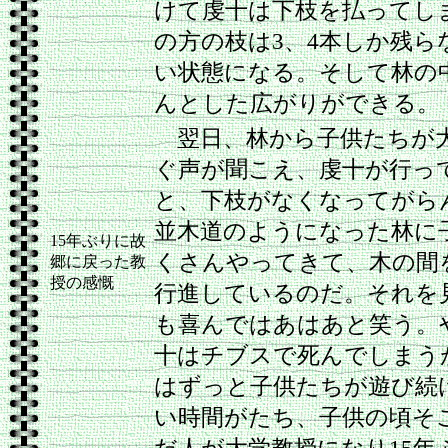
けて虔十は下枝を払ってし
の方の枝は3、4本しか残ら
い状態になる。そして林の
んとした広がりができる。
翌日、林から子供たちが
ぐ声が聞こえ、虔十が行っ
と、下枝がなくなってがら
並木道のようになった林に
15年ぶりに故
くさんやってきて、木の間
郷に戻った教
授の感慨
行進しているのだ。それを
も喜んではあはあと笑う。
十はチブスで死んでしまう
はずっと子供たちが遊び続
い時間がたち、子供の頃そ