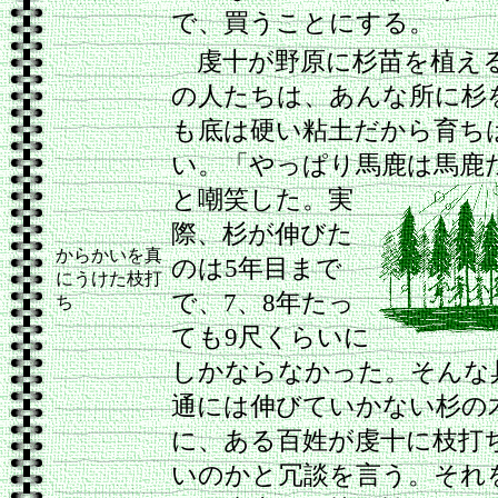
で、買うことにする。
虔十が野原に杉苗を植え
の人たちは、あんな所に杉
も底は硬い粘土だから育ち
い。「やっぱり馬鹿は馬鹿
と嘲笑した。
実
際、杉が伸びた
からかいを真
のは5年目まで
にうけた枝打
で、7、8年たっ
ち
ても9尺くらいに
しかならなかった。そんな
通には伸びていかない杉の
に、ある百姓が虔十に枝打
いのかと冗談を言う。それ