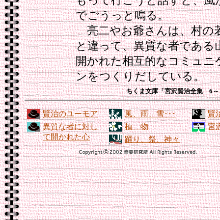
もって行こうと話すと、風
でごうっと鳴る。
亮二やお爺さんは、村の
と違って、異質な者である
開かれた相互的なコミュニ
ンをつくりだしている。
ちくま文庫「宮沢賢治全集 6
賢治のユーモア
風、雨、雪･･･
賢
異質な者に対し
植 物
宮
て開かれた心
踊り、祭、神々