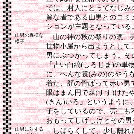
では、村人にとってなじみ
質な者である山男とのコミ
ションが主題となっている
山男の異様な
山の神の秋の祭りの晩、
様子
世物小屋から出ようとして
男にぶつかってしまう。そ
「古い白縞(しろじま)の単物
に、へんな簑(みの)のやう
着た、顔の骨ばって赤い男
眼はまん円で煤(すす)けた
(きん)いろ」というように
子をしているので、亮二も
おもってしげしげとその男
山男に対する
しばらくして、少し離れ