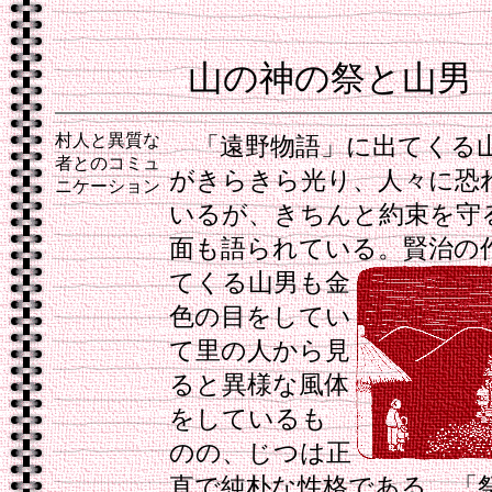
山の神の祭と山男
村人と異質な
「遠野物語」に出てくる
者とのコミュ
がきらきら光り、人々に恐
ニケーション
いるが、きちんと約束を守
面も語られている。
賢治の
てくる山男も金
色の目をしてい
て里の人から見
ると異様な風体
をしているも
のの、じつは正
直で純朴な性格である。「