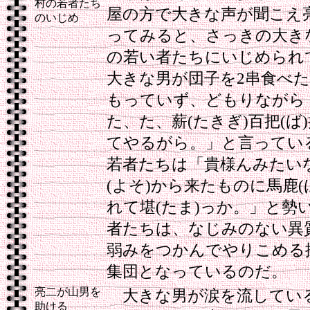
村の若者たち
屋の方で大きな声が聞こえ
のいじめ
ってみると、さっきの大き
の若い者たちにいじめられ
大きな男が団子を2串食べ
もっていず、どもりながら
た、た、薪(たきぎ)百把(ば
てやるがら。」と言ってい
若者たちは「貴様んみたい
(よそ)から来たものに馬鹿(
れて堪(たま)っか。」と勢
者たちは、なじみのない異
弱みをつかんでやりこめる
集団となっているのだ。
亮二が山男を
大きな男が涙を流してい
助ける