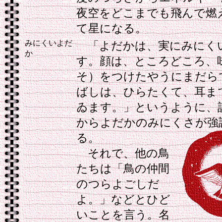
夜空をどこまでも飛んで燃
て星になる。
みにくいよだ
「よだかは、実にみにく
か
す。顔は、ところどころ、
そ）をつけたやうにまだら
ばしは、ひらたくて、耳ま
ゐます。」というように、
からよだかのみにくさが強
る。
それで、他の鳥
たちは「鳥の仲間
のつらよごしだ
よ。」などとひど
いことを言う。名