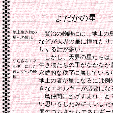
よだかの星
地上生き物の
賢治の物語には、地上の
星への憧れ
などが天界の星に憧れたり
りする話が多い。
しかし、天界の星たちは
つらさをエネ
生き物たちの手がなかなか
ルギーにした
遠い空への飛
永続的な秩序に属している
翔
地上の者が星になるには例
きなエネルギーが必要にな
鳥仲間にさげすまれ、と
い思いをしたみにくいよだ
度のつらさからエネルギー