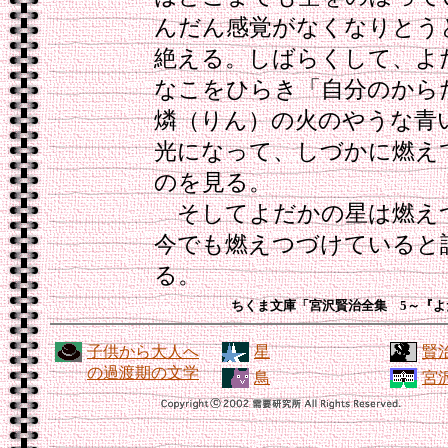
んだん感覚がなくなりとう
絶える。しばらくして、よ
なこをひらき「自分のから
燐（りん）の火のやうな青
光になって、しづかに燃え
のを見る。
そしてよだかの星は燃え
今でも燃えつづけていると
る。
ちくま文庫「宮沢賢治全集 5～『よ
子供から大人へ
星
賢
の過渡期の文学
鳥
宮