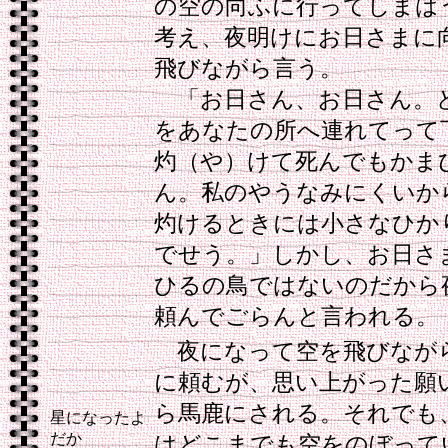
の空の向ふに行ってしまは
考え、夜明けにお日さまに
飛びながら言う。
「お日さん、お日さん。
をあなたの所へ連れてって
灼（や）けて死んでもかま
ん。私のやうなみにくいか
灼けるときには小さなひか
でせう。」しかし、お日さ
ひるの鳥ではないのだから
頼んでごらんと言われる。
夜になって空を飛びなが
に頼むが、思い上がった願
ら馬鹿にされる。それでも
星になったよ
だか
はどこまでも空をのぼって