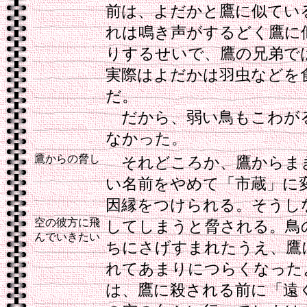
前は、よだかと鷹に似てい
れは鳴き声がするどく鷹に
りするせいで、鷹の兄弟で
実際はよだかは羽虫などを
だ。
だから、弱い鳥もこわが
なかった。
鷹からの脅し
それどころか、鷹からま
い名前をやめて「市蔵」に
因縁をつけられる。そうし
空の彼方に飛
してしまうと脅される。鳥
んでいきたい
ちにさげすまれたうえ、鷹
れてあまりにつらくなった
は、鷹に殺される前に「遠