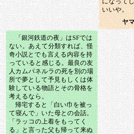
になって
いいや。
ヤ
「銀河鉄道の夜」はSFでは
ない。あえて分類すれば、怪
奇小説とでも言える内容を持
っていると感じる。最良の友
人カムパネルラの死を別の場
所で夢として予見もしくは体
験している物語とその骨格を
考えるなら。
帰宅すると「白い巾を被っ
て寝んで」いた母との会話。
「ラッコの上着をもってく
る」と言った父も帰って来ぬ