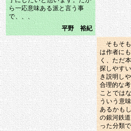
子にしたいと想います。だか
ら一応意味ある派と言う事
で、、、
平野 裕紀
そもそも
は作者に
く、ただ
探しやす
き説明し
合理的な
ことでは
ういう意
あるかも
の銀河鉄
った分類