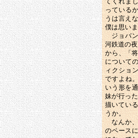
てくれま
っている
うは言え
僕は思い
ジョバン
河鉄道の
から、「将
について
ィクショ
ですよね
いう形を
妹が行っ
描いてい
うか。
なんか、
のペース