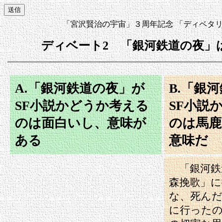
「宮沢賢治の宇宙」３周年記念 「ディベタ
ディベート2 「銀河鉄道の夜」は
A.「銀河鉄道の夜」が
B.「銀
SF小説かどうか考える
SF小説
のは面白いし、意味が
のは馬鹿
ある
意味だ
「銀河鉄
森挽歌」
な、死ん
に行った