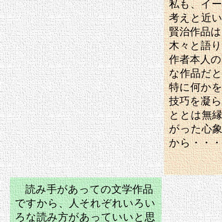
私も、イ
考えと近
賢治作品は
木々と語
作者本人の
な作品だ
特に何か
技巧を凝
ととは無
がった心
から・・・
読み手があっての文学作品
ですから、人それぞれいろい
ろな読み方があっていいと思