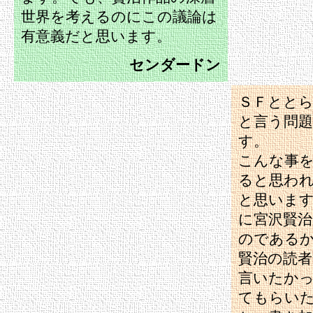
世界を考えるのにこの議論は
有意義だと思います。
センダードン
ＳＦとと
と言う問
す。
こんな事
ると思わ
と思いま
に宮沢賢
のである
賢治の読
言いたか
てもらい