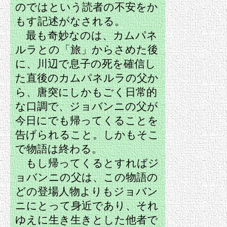
のではという読者の不安をか
もす記述がなされる。
最も奇妙なのは、カムパネ
ルラとの「旅」からさめた後
に、川辺で息子の死を確信し
た直後のカムパネルラの父か
ら、唐突にしかもごく日常的
な口調で、ジョバンニの父が
今日にでも帰ってくることを
告げられること。しかもそこ
で物語は終わる。
もし帰ってくるとすればジ
ョバンニの父は、この物語の
どの登場人物よりもジョバン
ニにとって身近であり、それ
ゆえに生き生きとした他者で