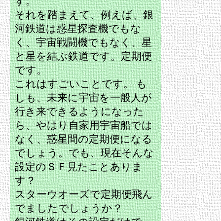
す。
それを踏まえて、例えば、銀
河鉄道は惑星探査機でもな
く、宇宙戦闘機でもなく、星
と星を結ぶ鉄道です。定期便
です。
これはすごいことです。 も
しも、未来に宇宙を一般人が
行き来できるようになった
ら、やはり自家用宇宙船では
なく、惑星間の定期便になる
でしょう。でも、現在そんな
設定のＳＦ見たことありま
す？
スターウオーズで定期便飛ん
でましたでしょうか？