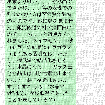
水素より軽い、、、や水晶で
できた砂、、、等の表現での
科学の使い方は宮沢賢治独特
のものです。他に類を見ませ
ん。銀河鉄道の科学は面白い
のです。ちょっと論点からず
れました。スイマセン。（砂
（石英）の結晶は石英ガラス
（よくある透明な砂）ただ
し、極低温で結晶化させる
と、水晶になる。（ガラス玉
と水晶玉は同じ元素で出来て
います。結晶構造は違いま
す。）すなわち、”水晶の
砂”はそこが極低温であった
ことを表している？）