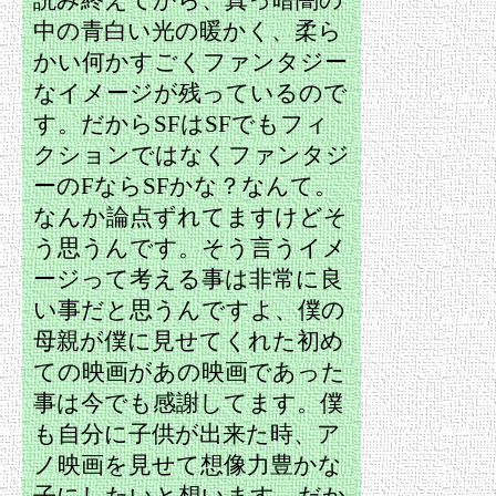
読み終えてから、真っ暗闇の
中の青白い光の暖かく、柔ら
かい何かすごくファンタジー
なイメージが残っているので
す。だからSFはSFでもフィ
クションではなくファンタジ
ーのFならSFかな？なんて。
なんか論点ずれてますけどそ
う思うんです。そう言うイメ
ージって考える事は非常に良
い事だと思うんですよ、僕の
母親が僕に見せてくれた初め
ての映画があの映画であった
事は今でも感謝してます。僕
も自分に子供が出来た時、ア
ノ映画を見せて想像力豊かな