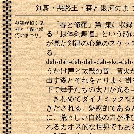
剣舞・悪路王・森と銀河のま
剣舞が招く鬼
「春と修羅」第1集に収録
神と「森と銀
る「原体剣舞連」という詩
河のまつり」
が見た剣舞の心象のスケッ
る。
dah-dah-dah-dah-dah-sko-da
うかけ声と太鼓の音、篝火
出す森とそれをとりまく闇
下で舞手たちの太刀が光る----
きわめてダイナミックな
きだされる。魅惑的である
に、荒々しい自然の力が呼
れるカオス的な世界でもあ