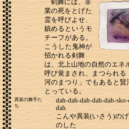
剣舞には、非
業の死をとげた
霊を呼びよせ、
鎮めるというモ
チーフがある。
こうした鬼神が
招かれる剣舞
は、北上山地の自然のエネ
呼び覚まされ、まつられる
河のまつり」でもあると賢
とっている。
dah-dah-dah-dah-dah-sko-
異装の舞手た
ち
dah
こんや異装(いさう)の
のした