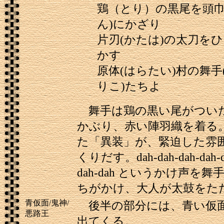
鶏（とり）の黒尾を頭巾
ん)にかざり
片刃(かたは)の太刀を
かす
原体(はらたい)村の舞手
りこ)たちよ
舞手は鶏の黒い尾がつい
かぶり、赤い陣羽織を着る
た「異装」が、緊迫した雰
くりだす。dah-dah-dah-dah-da
dah-dah というかけ声を
ちがかけ、大人が太鼓をた
青仮面/鬼神/
後半の部分には、青い仮
悪路王
出てくる。