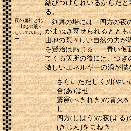
結びつけられいるからだと
る。
夜の鬼神と北
剣舞の場には「四方の夜
上山地の荒々
がまねき寄せられるととも
しいエネルギ
ー
山地の荒々しい自然の力が
を賢治は感じる。「青い仮
てくる箇所の後には、つぎ
激しいエネルギーの渦が描
さらにただしく刃(やい
合(あ)はせ
霹靂(へきれき)の青火
し
四方(しはう)の夜(よる
(きじん)をまねき