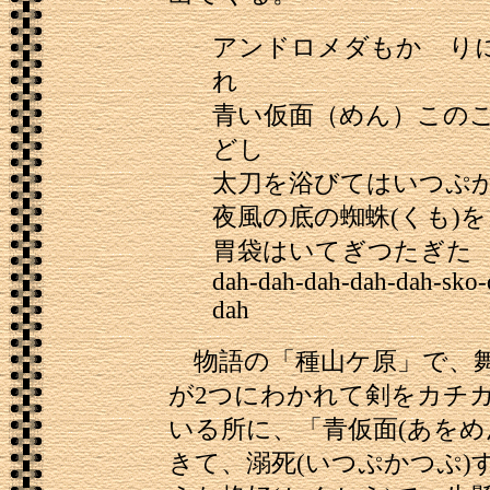
アンドロメダもかゞり
れ
青い仮面（めん）この
どし
太刀を浴びてはいつぷ
夜風の底の蜘蛛(くも)
胃袋はいてぎつたぎた
dah-dah-dah-dah-dah-sko-
dah
物語の「種山ケ原」で、
が2つにわかれて剣をカチ
いる所に、「青仮面(あをめ
きて、溺死(いつぷかつぷ)