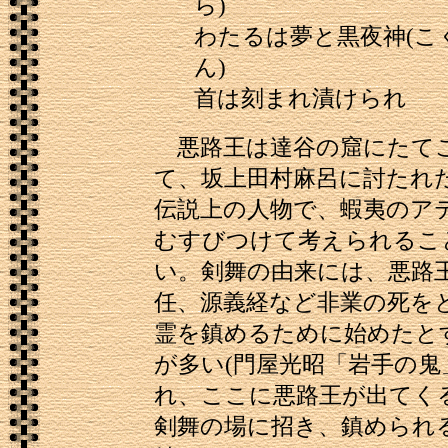
ら)
わたるは夢と黒夜神(こ
ん)
首は刻まれ漬けられ
悪路王は達谷の窟にたて
て、坂上田村麻呂に討たれ
伝説上の人物で、蝦夷のア
むすびつけて考えられるこ
い。剣舞の由来には、悪路
任、源義経など非業の死を
霊を鎮めるために始めたと
が多い(門屋光昭「岩手の鬼
れ、ここに悪路王が出てく
剣舞の場に招き、鎮められ