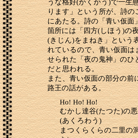
うな格好(かくかう)で一生
ります」という所が、詩の
にあたる。詩の「青い仮面
箇所には「四方(しほう)の
(きじん)をまねき」という
れているので、青い仮面は
せられた「夜の鬼神」のひ
だと思われる。
また、青い仮面の部分の前
路王の話がある。
Ho! Ho! Ho!
むかし達谷(たつた)の
(あくろわう)
まつくらくらの二里の洞