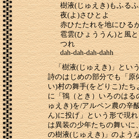
樹液(じゅえき)もふる
夜(よ)さひとよ
赤ひたたれを地にひる
雹雲(ひょううん)と風
つれ
dah-dah-dah-dahh
「樹液(じゅえき)」とい
詩のはじめの部分でも「原
い)村の舞手(をどりこ)た
に「鴇（とき）いろのはる
ゅえき)を/アルペン農の辛
ん)に投げ」という形で現
は異装の少年たちの舞いに
の樹液(じゅえき)」のよう