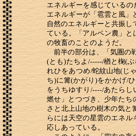
エネルギーを感じているの
エネルギーが「雹雲と風」
自然のエネルギーと共振し
ている。「アルペン農」と
の牧畜のことのようだ。
前半の部分は、「気圏の
(とも)たちよ/-----/楢と椈
れひをあつめ/蛇紋山地(じ
ち)に篝(かがり)をかかげ/
をうちゆすり/----/あたら
燃せ」とつづき、少年たち
さと北上山地の樹木の気と
らには天空の星雲のエネル
応しあっている。