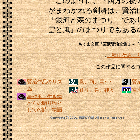
このように、「四方の夜
がまねかれる剣舞は、賢治
「銀河と森のまつり」であ
雲と風」のまつりでもある
ちくま文庫「宮沢賢治全集 1 ～
→
「種山ケ原」
この作品に関する
賢治作品のリズ
風、雨、雪･･･
賢
ム
踊り、祭、神々
宮
星や風、生き物
からの贈り物と
しての詩、物語