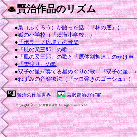
賢治作品のリズム
●
梟（ふくろう）が語った話（『林の底』）
●
狐の小学校（『茨海小学校』）
●
『ポラーノ広場』の音楽
●
『風の又三郎』の歌
●
『風の又三郎』の歌と「原体剣舞連」のかけ声
●
『雪渡り』の歌
●
双子の星が奏でる星めぐりの歌（『双子の星』
●
ねずみの音楽療法（『セロ弾きのゴーシュ』）
賢治の作品世界
宮沢賢治の宇宙